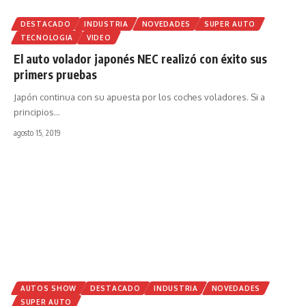
DESTACADO
INDUSTRIA
NOVEDADES
SUPER AUTO
TECNOLOGIA
VIDEO
El auto volador japonés NEC realizó con éxito sus
primers pruebas
Japón continua con su apuesta por los coches voladores. Si a
principios
…
agosto 15, 2019
AUTOS SHOW
DESTACADO
INDUSTRIA
NOVEDADES
SUPER AUTO