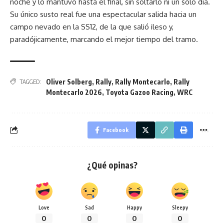
noche y lo mantuvo hasta el final, sin soltarlo ni un solo día.
Su único susto real fue una espectacular salida hacia un
campo nevado en la SS12, de la que salió ileso y,
paradójicamente, marcando el mejor tiempo del tramo.
Oliver Solberg
,
Rally
,
Rally Montecarlo
,
Rally
TAGGED:
Montecarlo 2026
,
Toyota Gazoo Racing
,
WRC
Facebook
¿Qué opinas?
Love
Sad
Happy
Sleepy
0
0
0
0