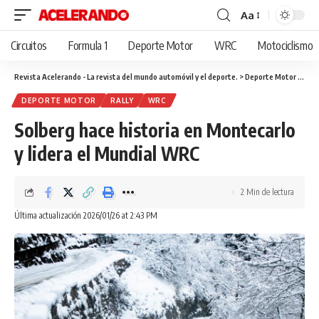
Aa
Cambiar
tamaño
Circuitos
Formula 1
Deporte Motor
WRC
Motociclismo
de
fuente
Revista Acelerando - La revista del mundo automóvil y el deporte.
>
Deporte Motor
>
Solb
DEPORTE MOTOR
RALLY
WRC
Solberg hace historia en Montecarlo
y lidera el Mundial WRC
2 Min de lectura
Última actualización 2026/01/26 at 2:43 PM