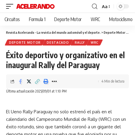
Aa
Cambiar
tamaño
Circuitos
Formula 1
Deporte Motor
WRC
Motociclismo
de
fuente
Revista Acelerando - La revista del mundo automóvil y el deporte.
>
Deporte Motor
>
Éxit
DEPORTE MOTOR
DESTACADO
RALLY
WRC
Éxito deportivo y organizativo en el
inaugural Rally del Paraguay
4 Min de lectura
Última actualización 2025/09/01 at 1:10 PM
El Ueno Rally Paraguay no solo estrenó el país en el
calendario del Campeonato Mundial de Rally (WRC) con un
éxito rotundo, sino que también coronó a un gigante del
deporte motor en una prueba que fue elogiada por su