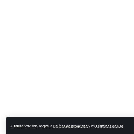
Al utilizar este sitio, acepta la
Política de privacidad
y los
Términos de uso
.