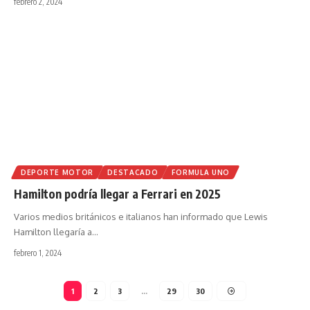
febrero 2, 2024
DEPORTE MOTOR
DESTACADO
FORMULA UNO
Hamilton podría llegar a Ferrari en 2025
Varios medios británicos e italianos han informado que Lewis
Hamilton llegaría a
…
febrero 1, 2024
1
2
3
…
29
30