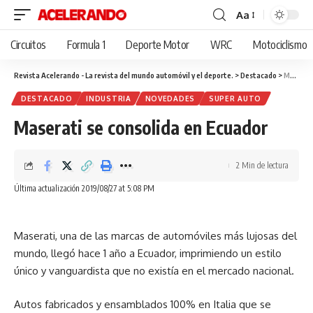
Aa
Cambiar
tamaño
Circuitos
Formula 1
Deporte Motor
WRC
Motociclismo
de
fuente
Revista Acelerando - La revista del mundo automóvil y el deporte.
>
Destacado
>
Maserati se consolida en Ecuador
DESTACADO
INDUSTRIA
NOVEDADES
SUPER AUTO
Maserati se consolida en Ecuador
2 Min de lectura
Última actualización 2019/08/27 at 5:08 PM
Maserati, una de las marcas de automóviles más lujosas del
mundo, llegó hace 1 año a Ecuador, imprimiendo un estilo
único y vanguardista que no existía en el mercado nacional.
Autos fabricados y ensamblados 100% en Italia que se