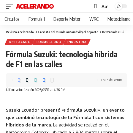
Aa
Cambiar
tamaño
Circuitos
Formula 1
Deporte Motor
WRC
Motociclismo
de
fuente
Revista Acelerando - La revista del mundo automóvil y el deporte.
>
Destacado
>
Fórmula Suzuki: tecnología híbrida de F1 en las calles
DESTACADO
FORMULA UNO
INDUSTRIA
Fórmula Suzuki: tecnología híbrida
de F1 en las calles
3 Min de lectura
Última actualización 2025/05/12 at 4:36 PM
Suzuki Ecuador presentó «Fórmula Suzuki», un evento
que combinó tecnología de la Fórmula 1 con sistemas
híbridos de la marca.
La actividad se realizó en el
Kartódromo Cotopaxi, ubicado a 2.804 metros sobre el