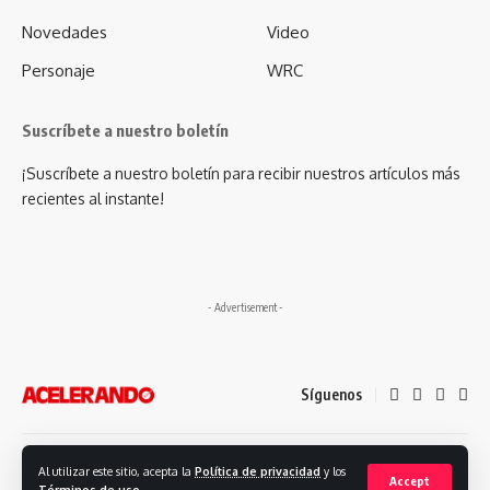
Novedades
Video
Personaje
WRC
Suscríbete a nuestro boletín
¡Suscríbete a nuestro boletín para recibir nuestros artículos más
recientes al instante!
- Advertisement -
Síguenos
Desarrollado por: Futuro Comunicación
Al utilizar este sitio, acepta la
Política de privacidad
y los
Accept
Términos de uso
.