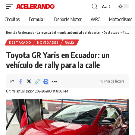
Aa
Cambiar
tamaño
Circuitos
Formula 1
Deporte Motor
WRC
Motociclismo
de
fuente
Revista Acelerando - La revista del mundo automóvil y el deporte.
>
Destacado
>
Toyota GR Yaris en Ecuador: un vehículo de rally para la calle
DESTACADO
NOVEDADES
RALLY
Toyota GR Yaris en Ecuador: un
vehículo de rally para la calle
10 Min de lectura
Última actualización 2024/04/09 at 8:08 PM