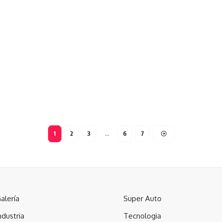
1
2
3
…
6
7
alería
Super Auto
ndustria
Tecnologia