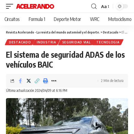
Aa
Cambiar
tamaño
Circuitos
Formula 1
Deporte Motor
WRC
Motociclismo
de
fuente
Revista Acelerando - La revista del mundo automóvil y el deporte.
>
Destacado
>
El sistema de seguridad ADAS de los vehículos BAIC
DESTACADO
INDUSTRIA
SEGURIDAD VIAL
TECNOLOGIA
El sistema de seguridad ADAS de los
vehículos BAIC
2 Min de lectura
Última actualización 2024/04/09 at 6:16 PM