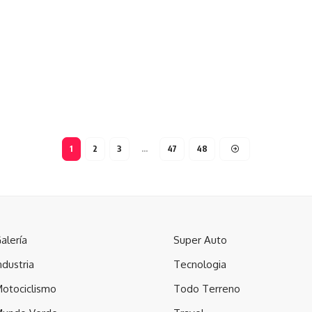
1
2
3
…
47
48
alería
Super Auto
ndustria
Tecnologia
otociclismo
Todo Terreno