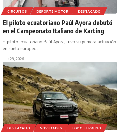
CIRCUITOS
DEPORTE MOTOR
DESTACADO
El piloto ecuatoriano Paúl Ayora debutó
en el Campeonato Italiano de Karting
El piloto ecuatoriano Paúl Ayora, tuvo su primera actuación
en suelo europeo
…
julio 29, 2026
DESTACADO
NOVEDADES
TODO TERRENO