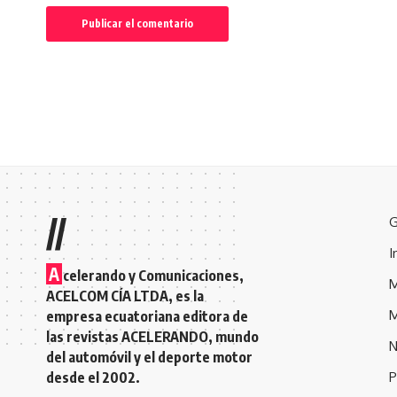
//
G
I
A
celerando y Comunicaciones,
M
ACELCOM CÍA LTDA, es la
M
empresa ecuatoriana editora de
las revistas ACELERANDO, mundo
N
del automóvil y el deporte motor
desde el 2002.
P