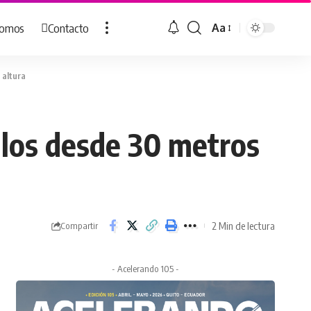
Somos
Contacto
Aa
Cambiar
tamaño
de
 altura
fuente
ulos desde 30 metros
2 Min de lectura
Compartir
- Acelerando 105 -