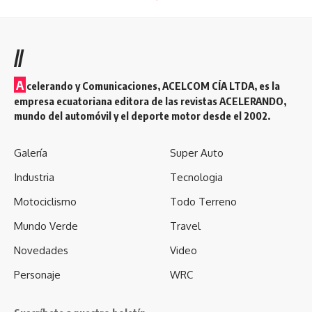
Tardó meses en recuperarse y por eso ya el pasado 2019 se
lo tomó con más calma. Sin embargo tampoco pudo acabar.
//
Ya durante la prueba había tenido una actuación más
discreta de lo esperado, siendo más protagonista por acudir
A
celerando y Comunicaciones, ACELCOM CÍA LTDA, es la
en auxilio del español Lorenzo Santolino que por su
empresa ecuatoriana editora de las revistas ACELERANDO,
mundo del automóvil y el deporte motor desde el 2002.
velocidad en carrera; pero poco a poco se había ido
colocando en la general y afrontaba la penúltima etapa en
cuarta posición y con serias opciones de acceder al podio.
Galería
Super Auto
Industria
Tecnologia
Esta vez no fue una caída sino el motor de su Yamaha, que
Motociclismo
Todo Terreno
le dejó fuera de carrera a solo un día del final y de nuevo
dio al traste con sus esperanzas de subir al cajón de la
Mundo Verde
Travel
prueba.
Novedades
Video
Pese a todo, en este 2020 volvía a partir como uno de los
Personaje
WRC
grandes favoritos a la victoria final, y estaba siguiendo la
misma estrategia del curso pasado: dejar pasar las etapas