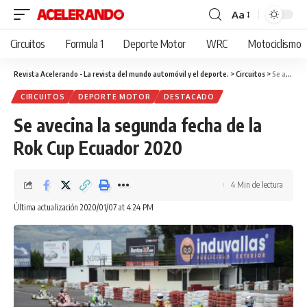
Aa
Cambiar
tamaño
Circuitos
Formula 1
Deporte Motor
WRC
Motociclismo
de
fuente
Revista Acelerando - La revista del mundo automóvil y el deporte.
>
Circuitos
>
Se avecina la segunda fecha de la Rok Cup Ecuador 2020
CIRCUITOS
DEPORTE MOTOR
DESTACADO
Se avecina la segunda fecha de la
Rok Cup Ecuador 2020
4 Min de lectura
Última actualización 2020/01/07 at 4:24 PM