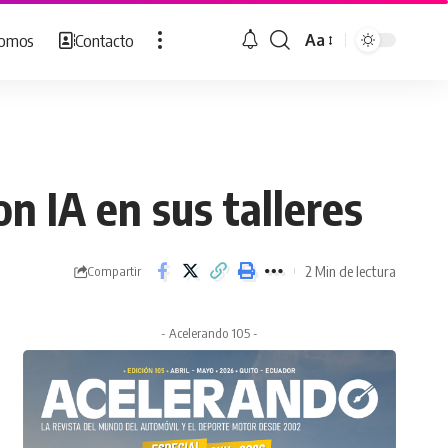
Somos
Contacto
Aa
Cambiar
tamaño
de
fuente
n IA en sus talleres
2 Min de lectura
Compartir
- Acelerando 105 -