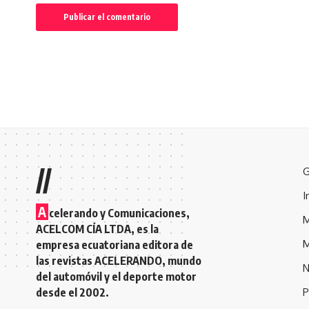
//
G
I
A
celerando y Comunicaciones,
M
ACELCOM CÍA LTDA, es la
M
empresa ecuatoriana editora de
las revistas ACELERANDO, mundo
N
del automóvil y el deporte motor
desde el 2002.
P