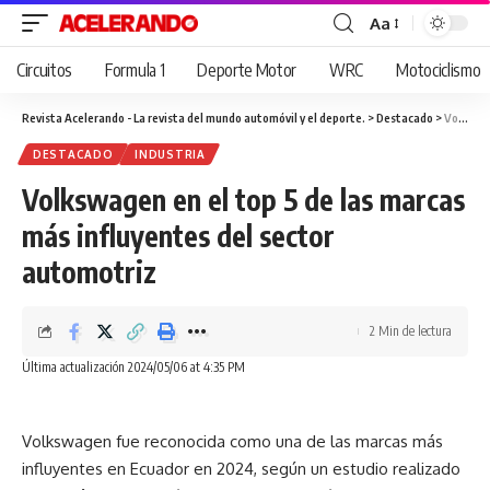
Aa
Cambiar
tamaño
Circuitos
Formula 1
Deporte Motor
WRC
Motociclismo
de
fuente
Revista Acelerando - La revista del mundo automóvil y el deporte.
>
Destacado
>
Volkswagen en el top 5 de las marcas más influyentes del sector automotriz
DESTACADO
INDUSTRIA
Volkswagen en el top 5 de las marcas
más influyentes del sector
automotriz
2 Min de lectura
Última actualización 2024/05/06 at 4:35 PM
Volkswagen fue reconocida como una de las marcas más
influyentes en Ecuador en 2024, según un estudio realizado