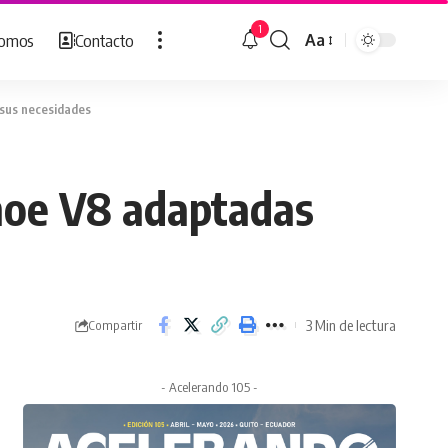
1
Somos
Contacto
Aa
Cambiar
tamaño
de
 sus necesidades
fuente
ahoe V8 adaptadas
3 Min de lectura
Compartir
- Acelerando 105 -