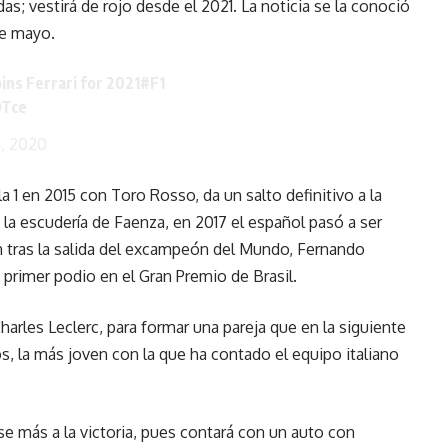
as; vestirá de rojo desde el 2021. La noticia se la conoció
de mayo.
ins Ferrari for 2021
#F1
OTce
4, 2020
a 1 en 2015 con Toro Rosso, da un salto definitivo a la
 la escudería de Faenza, en 2017 el español pasó a ser
en tras la salida del excampeón del Mundo, Fernando
 primer podio en el Gran Premio de Brasil.
harles Leclerc, para formar una pareja que en la siguiente
, la más joven con la que ha contado el equipo italiano
rse más a la victoria, pues contará con un auto con