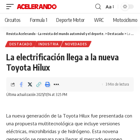
Aa
Cambiar
tamaño
Circuitos
Formula 1
Deporte Motor
WRC
Motociclismo
de
fuente
Revista Acelerando - La revista del mundo automóvil y el deporte.
>
Destacado
>
La electrificación llega a la nueva Toyota Hilux
DESTACADO
INDUSTRIA
NOVEDADES
La electrificación llega a la nueva
Toyota Hilux
3 Min de lectura
Última actualización 2025/11/14 at 3:25 PM
La nueva generación de la Toyota Hilux fue presentada con
una propuesta multitecnológica que incluye versiones
eléctricas, microhíbridas y de hidrógeno. Esta novena
generación se prepara para llegar al mercado europeo,