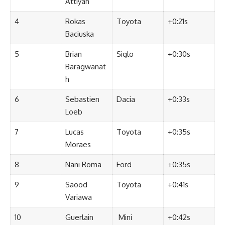
Attiyah
4
Rokas
Toyota
+0:21s
Baciuska
5
Brian
Siglo
+0:30s
Baragwanat
h
6
Sebastien
Dacia
+0:33s
Loeb
7
Lucas
Toyota
+0:35s
Moraes
8
Nani Roma
Ford
+0:35s
9
Saood
Toyota
+0:41s
Variawa
10
Guerlain
Mini
+0:42s