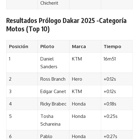
Chicherit
Resultados Prólogo Dakar 2025 -Categoría
Motos (Top 10)
Posición
Piloto
Marca
Tiempo
1
Daniel
KTM
16m51
Sanders
2
Ross Branch
Hero
+0:12s
3
Edgar Canet
KTM
+0:12s
4
Ricky Brabec
Honda
+0:18s
5
Tosha
Honda
+0:25s
Schareina
6
Pablo
Honda
+0:27s