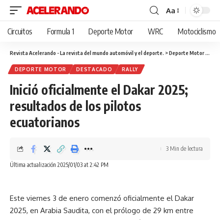
Aa
Cambiar
tamaño
Circuitos
Formula 1
Deporte Motor
WRC
Motociclismo
de
fuente
Revista Acelerando - La revista del mundo automóvil y el deporte.
>
Deporte Motor
>
Inic
DEPORTE MOTOR
DESTACADO
RALLY
Inició oficialmente el Dakar 2025;
resultados de los pilotos
ecuatorianos
3 Min de lectura
Última actualización 2025/01/03 at 2:42 PM
Este viernes 3 de enero comenzó oficialmente el Dakar
2025, en Arabia Saudita, con el prólogo de 29 km entre