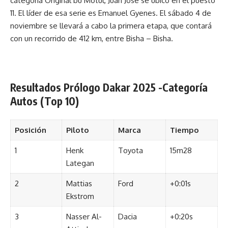
categoría Original bu Motul, Juan José se ubicó en el puesto
11. El líder de esa serie es Emanuel Gyenes. El sábado 4 de
noviembre se llevará a cabo la primera etapa, que contará
con un recorrido de 412 km, entre Bisha – Bisha.
Resultados Prólogo Dakar 2025 -Categoría
Autos (Top 10)
Posición
Piloto
Marca
Tiempo
1
Henk
Toyota
15m28
Lategan
2
Mattias
Ford
+0:01s
Ekstrom
3
Nasser Al-
Dacia
+0:20s