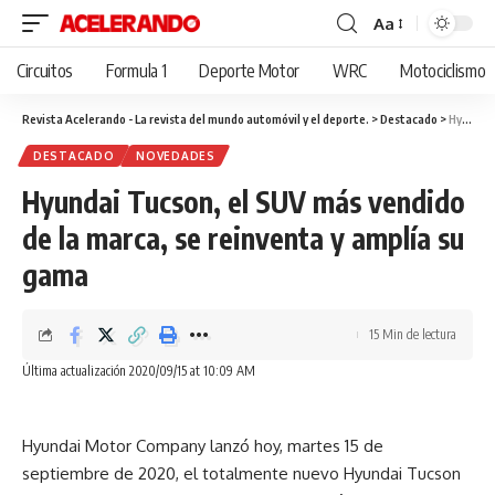
Aa
Cambiar
tamaño
Circuitos
Formula 1
Deporte Motor
WRC
Motociclismo
de
fuente
Revista Acelerando - La revista del mundo automóvil y el deporte.
>
Destacado
>
Hyundai Tucson, el SUV más vendido de la marca, se reinventa y amplía su gama
DESTACADO
NOVEDADES
Hyundai Tucson, el SUV más vendido
de la marca, se reinventa y amplía su
gama
15 Min de lectura
Última actualización 2020/09/15 at 10:09 AM
Hyundai Motor Company lanzó hoy, martes 15 de
septiembre de 2020, el totalmente nuevo Hyundai Tucson