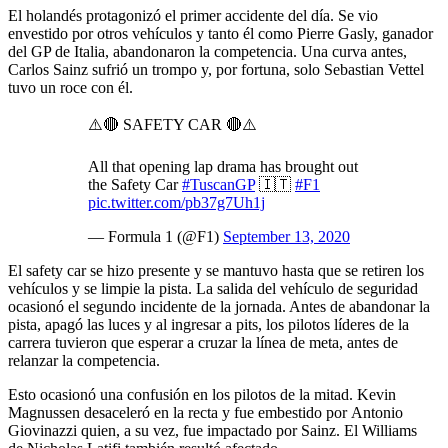
El holandés protagonizó el primer accidente del día. Se vio
envestido por otros vehículos y tanto él como Pierre Gasly, ganador
del GP de Italia, abandonaron la competencia. Una curva antes,
Carlos Sainz sufrió un trompo y, por fortuna, solo Sebastian Vettel
tuvo un roce con él.
⚠️🔴 SAFETY CAR 🔴⚠️
All that opening lap drama has brought out
the Safety Car
#TuscanGP
🇮🇹
#F1
pic.twitter.com/pb37g7Uh1j
— Formula 1 (@F1)
September 13, 2020
El safety car se hizo presente y se mantuvo hasta que se retiren los
vehículos y se limpie la pista. La salida del vehículo de seguridad
ocasionó el segundo incidente de la jornada. Antes de abandonar la
pista, apagó las luces y al ingresar a pits, los pilotos líderes de la
carrera tuvieron que esperar a cruzar la línea de meta, antes de
relanzar la competencia.
Esto ocasionó una confusión en los pilotos de la mitad. Kevin
Magnussen desaceleró en la recta y fue embestido por Antonio
Giovinazzi quien, a su vez, fue impactado por Sainz. El Williams