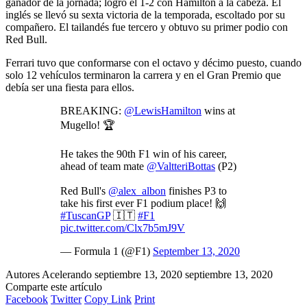
ganador de la jornada; logró el 1-2 con Hamilton a la cabeza. El
inglés se llevó su sexta victoria de la temporada, escoltado por su
compañero. El tailandés fue tercero y obtuvo su primer podio con
Red Bull.
Ferrari tuvo que conformarse con el octavo y décimo puesto, cuando
solo 12 vehículos terminaron la carrera y en el Gran Premio que
debía ser una fiesta para ellos.
BREAKING:
@LewisHamilton
wins at
Mugello! 🏆
He takes the 90th F1 win of his career,
ahead of team mate
@ValtteriBottas
(P2)
Red Bull's
@alex_albon
finishes P3 to
take his first ever F1 podium place! 🙌
#TuscanGP
🇮🇹
#F1
pic.twitter.com/Clx7b5mJ9V
— Formula 1 (@F1)
September 13, 2020
Autores Acelerando
septiembre 13, 2020
septiembre 13, 2020
Comparte este artículo
Facebook
Twitter
Copy Link
Print