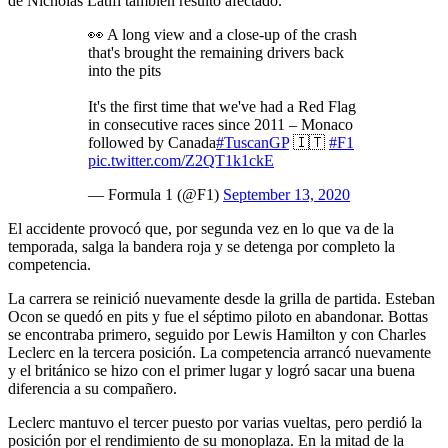
de Nicholas Latifi también resultó afectado.
👀 A long view and a close-up of the crash
that's brought the remaining drivers back
into the pits
It's the first time that we've had a Red Flag
in consecutive races since 2011 – Monaco
followed by Canada
#TuscanGP
🇮🇹
#F1
pic.twitter.com/Z2QT1k1ckE
— Formula 1 (@F1)
September 13, 2020
El accidente provocó que, por segunda vez en lo que va de la
temporada, salga la bandera roja y se detenga por completo la
competencia.
La carrera se reinició nuevamente desde la grilla de partida. Esteban
Ocon se quedó en pits y fue el séptimo piloto en abandonar. Bottas
se encontraba primero, seguido por Lewis Hamilton y con Charles
Leclerc en la tercera posición. La competencia arrancó nuevamente
y el británico se hizo con el primer lugar y logró sacar una buena
diferencia a su compañero.
Leclerc mantuvo el tercer puesto por varias vueltas, pero perdió la
posición por el rendimiento de su monoplaza. En la mitad de la