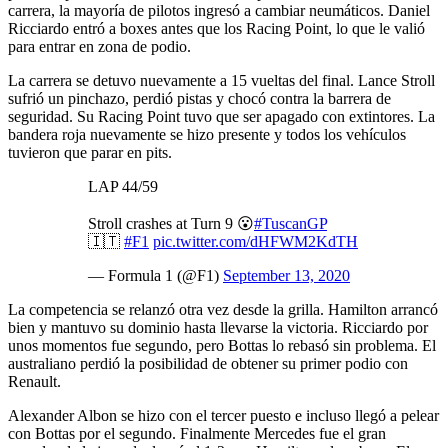
carrera, la mayoría de pilotos ingresó a cambiar neumáticos. Daniel
Ricciardo entró a boxes antes que los Racing Point, lo que le valió
para entrar en zona de podio.
La carrera se detuvo nuevamente a 15 vueltas del final. Lance Stroll
sufrió un pinchazo, perdió pistas y chocó contra la barrera de
seguridad. Su Racing Point tuvo que ser apagado con extintores. La
bandera roja nuevamente se hizo presente y todos los vehículos
tuvieron que parar en pits.
LAP 44/59
Stroll crashes at Turn 9 😮
#TuscanGP
🇮🇹
#F1
pic.twitter.com/dHFWM2KdTH
— Formula 1 (@F1)
September 13, 2020
La competencia se relanzó otra vez desde la grilla. Hamilton arrancó
bien y mantuvo su dominio hasta llevarse la victoria. Ricciardo por
unos momentos fue segundo, pero Bottas lo rebasó sin problema. El
australiano perdió la posibilidad de obtener su primer podio con
Renault.
Alexander Albon se hizo con el tercer puesto e incluso llegó a pelear
con Bottas por el segundo. Finalmente Mercedes fue el gran