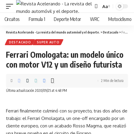
Aa
Cambiar
tamaño
Circuitos
Formula 1
Deporte Motor
WRC
Motociclismo
de
fuente
Revista Acelerando - La revista del mundo automóvil y el deporte.
>
Destacado
>
Ferrari Omologata: un modelo único con motor V12 y un diseño futurista
DESTACADO
SUPER AUTO
Ferrari Omologata: un modelo único
con motor V12 y un diseño futurista
2 Min de lectura
Última actualización 2020/09/25 at 4:48 PM
Ferrari finalmente culminó con su proyecto, tras dos años de
trabajo: el Ferrari Omolagata, un one-off encargado por un
cliente europeo, con un acabado Rosso Magma, que realizó
una breve prueba en el circuito de Fiorano.