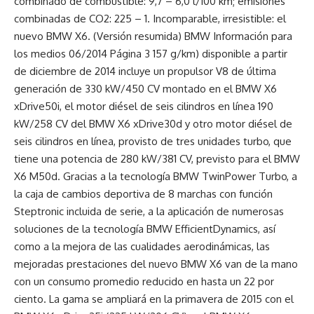
combinado de combustible: 9,7 – 6,0 l/100 km; emisiones
combinadas de CO2: 225 – 1. Incomparable, irresistible: el
nuevo BMW X6. (Versión resumida) BMW Información para
los medios 06/2014 Página 3 157 g/km) disponible a partir
de diciembre de 2014 incluye un propulsor V8 de última
generación de 330 kW/450 CV montado en el BMW X6
xDrive50i, el motor diésel de seis cilindros en línea 190
kW/258 CV del BMW X6 xDrive30d y otro motor diésel de
seis cilindros en línea, provisto de tres unidades turbo, que
tiene una potencia de 280 kW/381 CV, previsto para el BMW
X6 M50d. Gracias a la tecnología BMW TwinPower Turbo, a
la caja de cambios deportiva de 8 marchas con función
Steptronic incluida de serie, a la aplicación de numerosas
soluciones de la tecnología BMW EfficientDynamics, así
como a la mejora de las cualidades aerodinámicas, las
mejoradas prestaciones del nuevo BMW X6 van de la mano
con un consumo promedio reducido en hasta un 22 por
ciento. La gama se ampliará en la primavera de 2015 con el