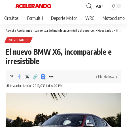
Aa
Cambiar
tamaño
Circuitos
Formula 1
Deporte Motor
WRC
Motociclismo
de
fuente
Revista Acelerando - La revista del mundo automóvil y el deporte.
>
Novedades
>
El nuevo BMW X6, incomparable e irresistible
NOVEDADES
El nuevo BMW X6, incomparable e
irresistible
8 Min de lectura
Última actualización 2019/03/11 at 4:40 PM