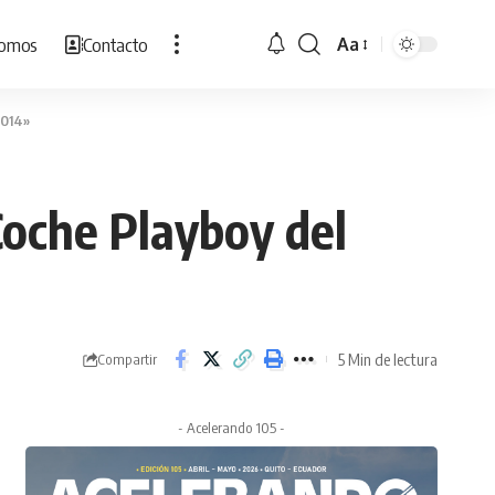
Somos
Contacto
Aa
Cambiar
tamaño
de
2014»
fuente
Coche Playboy del
5 Min de lectura
Compartir
- Acelerando 105 -