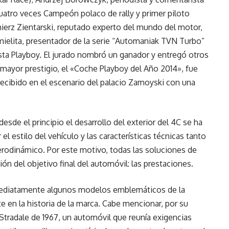
cuatro veces Campeón polaco de rally y primer piloto
imierz Zientarski, reputado experto del mundo del motor,
Jemielita, presentador de la serie “Automaniak TVN Turbo”
vista Playboy. El jurado nombró un ganador y entregó otros
n mayor prestigio, el «Coche Playboy del Año 2014», fue
ecibido en el escenario del palacio Zamoyski con una
esde el principio el desarrollo del exterior del 4C se ha
el estilo del vehículo y las características técnicas tanto
rodinámico. Por este motivo, todas las soluciones de
n del objetivo final del automóvil: las prestaciones.
nmediatamente algunos modelos emblemáticos de la
e en la historia de la marca. Cabe mencionar, por su
 Stradale de 1967, un automóvil que reunía exigencias