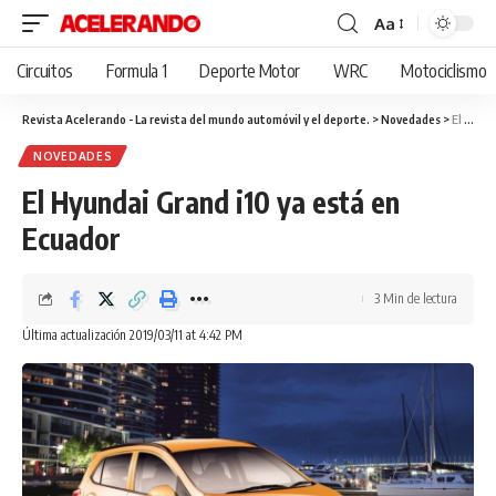
Aa
Cambiar
tamaño
Circuitos
Formula 1
Deporte Motor
WRC
Motociclismo
de
fuente
Revista Acelerando - La revista del mundo automóvil y el deporte.
>
Novedades
>
El Hyundai Grand i10 ya está en Ecuador
NOVEDADES
El Hyundai Grand i10 ya está en
Ecuador
3 Min de lectura
Última actualización 2019/03/11 at 4:42 PM