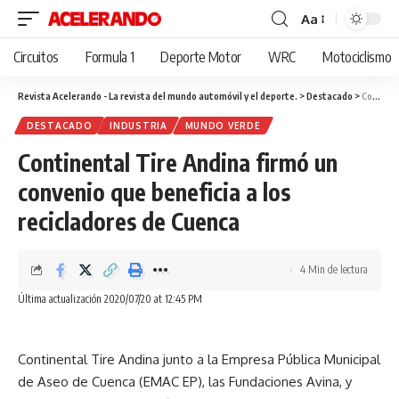
Aa
Cambiar
tamaño
Circuitos
Formula 1
Deporte Motor
WRC
Motociclismo
de
fuente
Revista Acelerando - La revista del mundo automóvil y el deporte.
>
Destacado
>
Continental Tire Andina firmó un convenio que beneficia a los recicladores de Cuenca
DESTACADO
INDUSTRIA
MUNDO VERDE
Continental Tire Andina firmó un
convenio que beneficia a los
recicladores de Cuenca
4 Min de lectura
Última actualización 2020/07/20 at 12:45 PM
Continental Tire Andina junto a la Empresa Pública Municipal
de Aseo de Cuenca (EMAC EP), las Fundaciones Avina, y