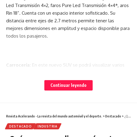
Led Transmisión 4×2, faros Pure Led Transmisión 4×4*, aros
Rin 18”. Cuenta con un espacio interior sofisticado. Su
distancia entre ejes de 2.7 metros permite tener las
mejores dimensiones en amplitud y espacio disponible para
todos los pasajeros.
Carrocería:
En este nuevo SUV se podrá visualizar varios
detalles que lo diferenciarán de sus principales
compeetidores, como su gran distancia entre ejes, rines que
Continuar leyendo
brindan elegancia, así como toques cromados en el
parachoques frontal, protección inferior de puertas y salidas
de aire laterales.
Revista Acelerando - La revista del mundo automóvil y el deporte.
>
Destacado
>
¿Qué marcas vendieron más autos durante la cuarentena?
El exterior
cuenta con una parrilla frontal cromada, techo
panorámico eléctrico y faros full LED, que proporciona al
DESTACADO
INDUSTRIA
conductor una luz 20% más potente que los faros