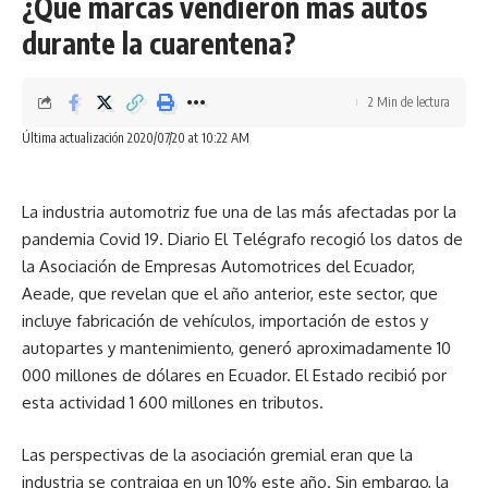
¿Qué marcas vendieron más autos
halógenos convencionales.
durante la cuarentena?
2 Min de lectura
En la parte interior
, tiene finos detalles, en el tablero,
Última actualización 2020/07/20 at 10:22 AM
volante y rejillas de aire. El amplio espacio que posee en su
interior es totalmente confortable debido a que incorpora
numerosas áreas de almacenamiento y apoyabrazos
La industria automotriz fue una de las más afectadas por la
deslizantes.
pandemia Covid 19. Diario
El Telégrafo
recogió los datos de
la Asociación de Empresas Automotrices del Ecuador,
Conectividad
: Según su versión, tendrá con pantallas touch
Aeade, que revelan que el año anterior, este sector, que
7.0 y 8.7 pulgadas, el sistema R-link 2 permite emitir
incluye fabricación de vehículos, importación de estos y
comandos por voz, además incopora conectiviadd
autopartes y mantenimiento, generó aproximadamente 10
Bluetooth, USB y navegación GPS; y sistema de sonido
000 millones de dólares en Ecuador. El Estado recibió por
Bose.
esta actividad 1 600 millones en tributos.
Espacio y Confort:
La nueva Koleos ofrece un total de 565
Las perspectivas de la asociación gremial eran que la
litros de almacenamiento en su cajuela; que puede llegar
industria se contraiga en un 10% este año. Sin embargo, la