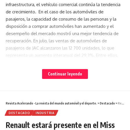
infraestructura, el vehículo comercial continúa la tendencia
de crecimiento. En el caso de los automóviles de
pasajeros, la capacidad de consumo de las personas y la
disposición a comprar automóviles han aumentado y el
desempeño del mercado mostró una mejor tendencia de
recuperación. En julio, las ventas de automóviles de
pasajeros de JAC alcanzaron las 12 700 unidades, lo que
representa un aumento interanual del 29,3%. Entre ellos,
los nuevos modelos JS4 y JS7 han recibido una cálida
respuesta del mercado y han logrado crecimientos
Continuar leyendo
interanuales y mensuales para el segmento de los SUV.
En la primera mitad del año, JAC ha lanzado productos como
JS7 y JS4 y BEV coupe iC5. En la segunda mitad del año, JAC
Revista Acelerando - La revista del mundo automóvil y el deporte.
>
Destacado
>
Renault estará presente en el Miss Ecuador con el Logan
también tendrá una variedad de productos claves,
recientemente desarrollados y actualizados que se
DESTACADO
INDUSTRIA
lanzarán, cubriendo segmentos de SUV, comerciales y
Renault estará presente en el Miss
vehículos de nueva energía (100% eléctricos).