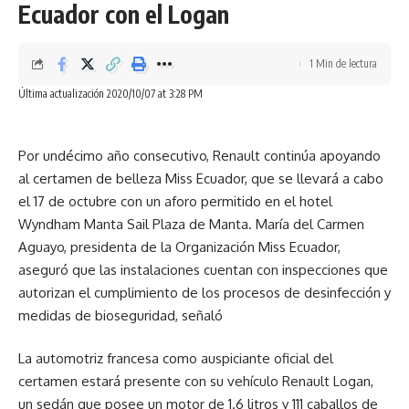
Ecuador con el Logan
Según la marca, invierte del 3% al 5% de sus ingresos en
investigación y desarrollo (RD), y cuenta con un equipo de
1 Min de lectura
alto nivel de 3 500 profesionales. Además, a partir del
Última actualización 2020/10/07 at 3:28 PM
primer semestre del año, JAC Motors tiene un total de 14
457 patentes otorgadas.
Por undécimo año consecutivo, Renault continúa apoyando
al certamen de belleza Miss Ecuador, que se llevará a cabo
el 17 de octubre con un aforo permitido en el hotel
En el campo del sistema de vehículos conectados, JAC
Wyndham Manta Sail Plaza de Manta. María del Carmen
Motors ha completado la investigación del automóvil
Aguayo, presidenta de la Organización Miss Ecuador,
autónomo de segunda generación, con capacidad de
aseguró que las instalaciones cuentan con inspecciones que
conducción autónoma en carretera abierta, proporcionando
autorizan el cumplimiento de los procesos de desinfección y
nuevos servicios inteligentes, y ha realizado la actualización
medidas de bioseguridad, señaló
remota de aplicaciones de tecnología de software a bordo,
que son sostenibles para brindar a los usuarios servicios
La automotriz francesa como auspiciante oficial del
personalizados.
certamen estará presente con su vehículo Renault Logan,
un sedán que posee un motor de 1.6 litros y 111 caballos de