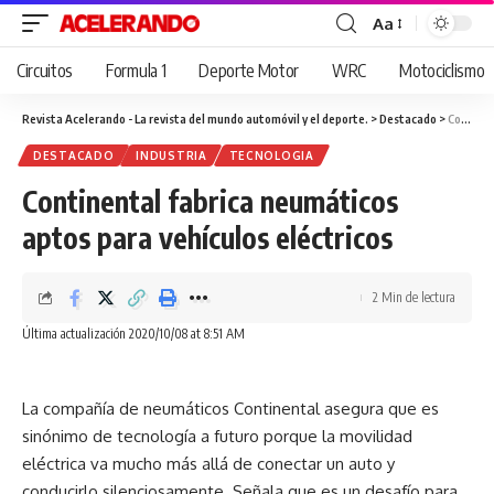
Aa
Cambiar
tamaño
Circuitos
Formula 1
Deporte Motor
WRC
Motociclismo
de
fuente
Revista Acelerando - La revista del mundo automóvil y el deporte.
>
Destacado
>
Continental fabrica neumáticos aptos para vehículos eléctricos
DESTACADO
INDUSTRIA
TECNOLOGIA
Continental fabrica neumáticos
aptos para vehículos eléctricos
2 Min de lectura
Última actualización 2020/10/08 at 8:51 AM
La compañía de neumáticos Continental asegura que es
sinónimo de tecnología a futuro porque la movilidad
eléctrica va mucho más allá de conectar un auto y
conducirlo silenciosamente. Señala que es un desafío para