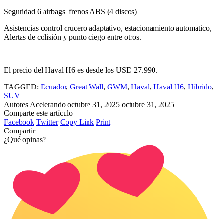
Seguridad 6 airbags, frenos ABS (4 discos)
Asistencias control crucero adaptativo, estacionamiento automático,
Alertas de colisión y punto ciego entre otros.
El precio del Haval H6 es desde los USD 27.990.
TAGGED:
Ecuador
,
Great Wall
,
GWM
,
Haval
,
Haval H6
,
Híbrido
,
SUV
Autores Acelerando
octubre 31, 2025
octubre 31, 2025
Comparte este artículo
Facebook
Twitter
Copy Link
Print
Compartir
¿Qué opinas?