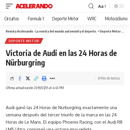
Aa
Cambiar
tamaño
Circuitos
Formula 1
Deporte Motor
WRC
Motociclismo
de
fuente
Revista Acelerando - La revista del mundo automóvil y el deporte.
>
Deporte Motor
>
Vict
DEPORTE MOTOR
Victoria de Audi en las 24 Horas de
Nürburgring
8 Min de lectura
Última actualización 2019/03/15 at 4:45 PM
Audi ganó las 24 Horas de Nürburgring exactamente una
semana después del tercer triunfo de la marca en las 24
Horas de Le Mans. El equipo Phoenix Racing, con el Audi R8
LMS Ultra, consiguió una victoria muy reñida.