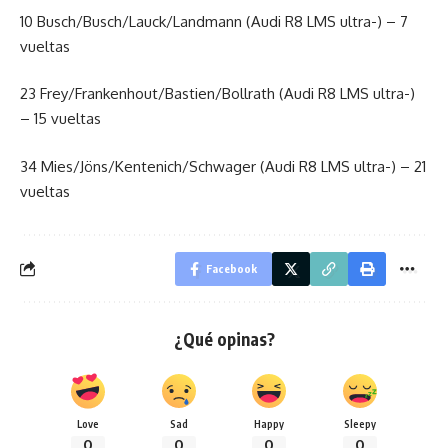
10 Busch/Busch/Lauck/Landmann (Audi R8 LMS ultra-) – 7
vueltas
23 Frey/Frankenhout/Bastien/Bollrath (Audi R8 LMS ultra-)
– 15 vueltas
34 Mies/Jöns/Kentenich/Schwager (Audi R8 LMS ultra-) – 21
vueltas
Facebook
¿Qué opinas?
Love
Sad
Happy
Sleepy
0
0
0
0