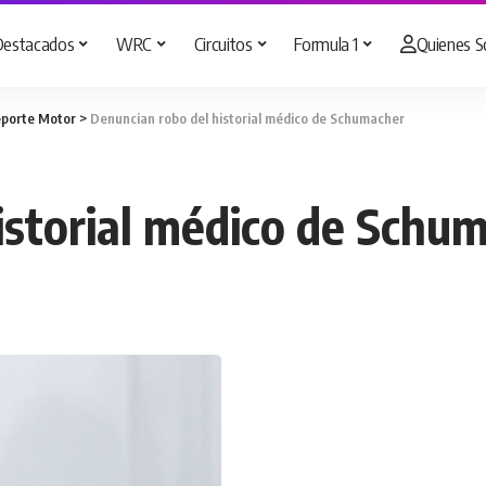
Destacados
WRC
Circuitos
Formula 1
Quienes 
porte Motor
>
Denuncian robo del historial médico de Schumacher
istorial médico de Schu