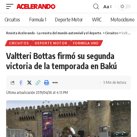
Aa
Cambiar
tamaño
Circuitos
Formula 1
Deporte Motor
WRC
Motociclismo
de
fuente
Revista Acelerando - La revista del mundo automóvil y el deporte.
>
Circuitos
>
Valtteri Bottas firmó su segunda victoria de la temporada en Bakú
CIRCUITOS
DEPORTE MOTOR
FORMULA UNO
Valtteri Bottas firmó su segunda
victoria de la temporada en Bakú
5 Min de lectura
Última actualización 2019/04/30 at 4:13 PM