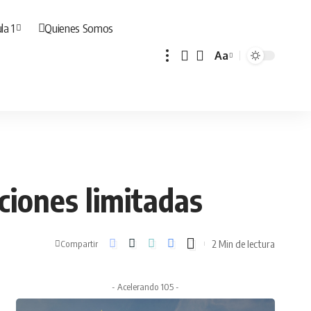
la 1
Quienes Somos
Aa
Cambiar
tamaño
de
fuente
ciones limitadas
2 Min de lectura
Compartir
- Acelerando 105 -