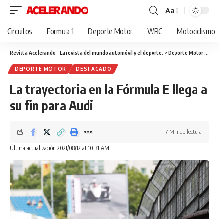
Aa
Cambiar
tamaño
Circuitos
Formula 1
Deporte Motor
WRC
Motociclismo
de
fuente
Revista Acelerando - La revista del mundo automóvil y el deporte.
>
Deporte Motor
>
La t
DEPORTE MOTOR
DESTACADO
La trayectoria en la Fórmula E llega a
su fin para Audi
7 Min de lectura
Última actualización 2021/08/12 at 10:31 AM