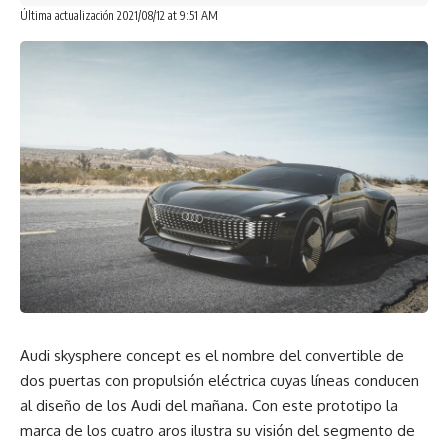
la banda de rodamiento permiten mayores bordes de
Última actualización 2021/08/12 at 9:51 AM
agarre y mejoran la maniobrabilidad.
Audi skysphere concept es el nombre del convertible de
dos puertas con propulsión eléctrica cuyas líneas conducen
al diseño de los Audi del mañana. Con este prototipo la
Este neumático además, se diferencia por tener un
marca de los cuatro aros ilustra su visión del segmento de
protector de rin en todos los artículos para brindar