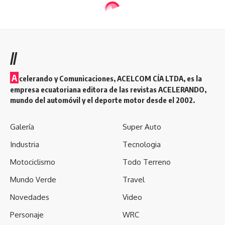
clientes, impulsando la constante formación y crecimiento
de sus colaboradores para la obtención de resultados
sobresalientes.
//
Camiones
,
Ecuador
,
Hino
,
Teojama Comercial
,
TAGGED:
A
celerando y Comunicaciones, ACELCOM CÍA LTDA, es la
Transporte
empresa ecuatoriana editora de las revistas ACELERANDO,
mundo del automóvil y el deporte motor desde el 2002.
Facebook
Galería
Super Auto
Industria
Tecnologia
¿Qué opinas?
Motociclismo
Todo Terreno
Mundo Verde
Travel
Novedades
Video
Love
Sad
Happy
Sleepy
0
0
0
0
Personaje
WRC