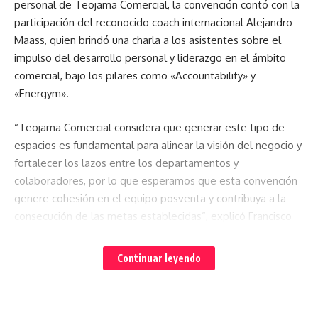
personal de Teojama Comercial, la convención contó con la
participación del reconocido coach internacional Alejandro
Maass, quien brindó una charla a los asistentes sobre el
impulso del desarrollo personal y liderazgo en el ámbito
comercial, bajo los pilares como «Accountability» y
«Energym».
“Teojama Comercial considera que generar este tipo de
espacios es fundamental para alinear la visión del negocio y
fortalecer los lazos entre los departamentos y
colaboradores, por lo que esperamos que esta convención
genere cohesión en el equipo posventa y contribuya a la
consecución de las metas establecidas”, explicó Francisco
Madera, Director Posventa de la compañía.
Continuar leyendo
De esta manera Teojama Comercial reafirma su
compromiso de seguir sumando esfuerzos para garantizar la
excelencia de su servicio y la máxima satisfacción de sus