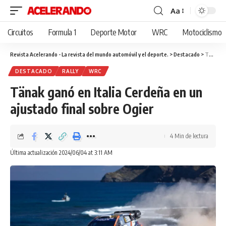
Aa
Cambiar
tamaño
Circuitos
Formula 1
Deporte Motor
WRC
Motociclismo
de
fuente
Revista Acelerando - La revista del mundo automóvil y el deporte.
>
Destacado
>
Tänak ganó en Italia Cerdeña en un ajustado final sobre Ogier
DESTACADO
RALLY
WRC
Tänak ganó en Italia Cerdeña en un
ajustado final sobre Ogier
4 Min de lectura
Última actualización 2024/06/04 at 3:11 AM