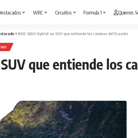
Destacados
WRC
Circuitos
Formula 1
Quienes 
stacado
>
BAIC BJ60 Hybrid: un SUV que entiende los caminos del Ecuador
ENO
 SUV que entiende los c