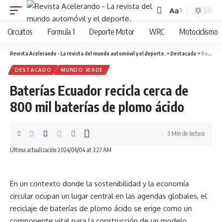
Aa
Cambiar
tamaño
Circuitos
Formula 1
Deporte Motor
WRC
Motociclismo
de
fuente
Revista Acelerando - La revista del mundo automóvil y el deporte.
>
Destacado
>
Baterías Ecuador recicla cerca de 800 mil baterías de plomo ácido
DESTACADO
MUNDO VERDE
Baterías Ecuador recicla cerca de
800 mil baterías de plomo ácido
3 Min de lectura
Última actualización 2024/06/04 at 3:27 AM
En un contexto donde la sostenibilidad y la economía
circular ocupan un lugar central en las agendas globales, el
reciclaje de baterías de plomo ácido se erige como un
componente vital para la construcción de un modelo