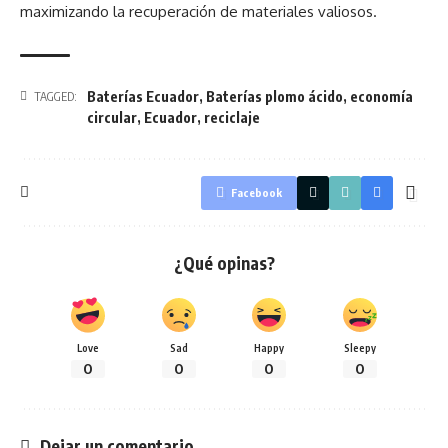
maximizando la recuperación de materiales valiosos.
Baterías Ecuador
,
Baterías plomo ácido
,
economía
TAGGED:
circular
,
Ecuador
,
reciclaje
Facebook
¿Qué opinas?
Love
Sad
Happy
Sleepy
0
0
0
0
Dejar un comentario