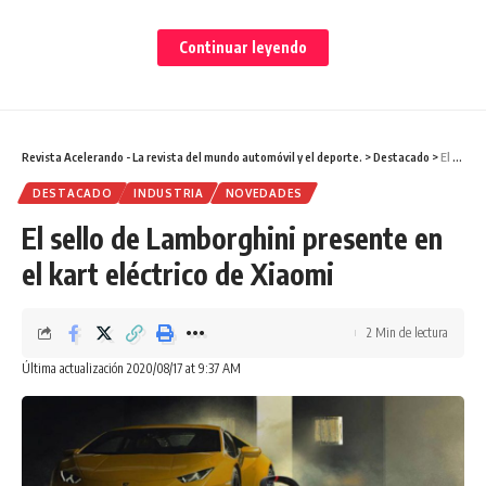
Continuar leyendo
También tiene cambios en el interior, con una tapicería
específica con Alcantara, levas y asientos rojos y los
emblemas conmemorativos. Además cuenta con unas
Revista Acelerando - La revista del mundo automóvil y el deporte.
>
Destacado
>
El sello de Lamborghini presente en el kart eléctrico de Xiaomi
llantas Heritage Gold de aluminio forjado, color dorado
DESTACADO
INDUSTRIA
NOVEDADES
oscuro, de un diámetro de 20 pulgadas.
El sello de Lamborghini presente en
el kart eléctrico de Xiaomi
2 Min de lectura
Última actualización 2020/08/17 at 9:37 AM