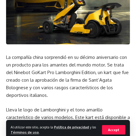
Los compradores además pueden optar por el Heritage
Upagrade Package, que incluye un juego de llantas de 20
pulgadas, pero fabricadas en fibra de carbono y con algunos
detalles rojos, las pastillas de freno pintadas en negro y
dorsales en fibra de carbono.
La compañía china sorprendió en su décimo aniversario con
un producto para los amantes del mundo motor. Se trata
del Ninebot GoKart Pro Lamborghini Edition, un kart que fue
creado con la aprobación de la firma de Sant’Agata
Bolognese y con varios rasgos característicos de los
deportivos italianos.
Lleva le logo de Lamborghini y el tono amarillo
característico de varios modelos. Este kart está disponible a
un precio de 9 999 yuanes, aproximadamente USD 1 442 al
Al utilizar este sitio, acepta la
Política de privacidad
y los
Accept
cambio.
Términos de uso
.
Bajo el capó, esta edición especial tendrá un motor 3.5 V6