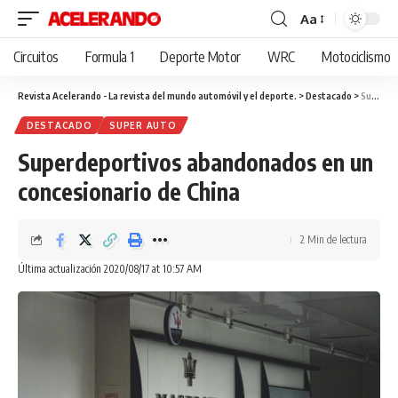
Aa
Cambiar
tamaño
Circuitos
Formula 1
Deporte Motor
WRC
Motociclismo
de
fuente
Revista Acelerando - La revista del mundo automóvil y el deporte.
>
Destacado
>
Superdeportivos abandonados en un concesionario de China
DESTACADO
SUPER AUTO
Superdeportivos abandonados en un
concesionario de China
2 Min de lectura
Última actualización 2020/08/17 at 10:57 AM