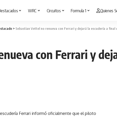
Destacados
WRC
Circuitos
Formula 1
Quienes 
stacado
>
Sebastian Vettel no renueva con Ferrari y dejará la escudería a final
enueva con Ferrari y deja
 escudería Ferrari informó oficialmente que el piloto