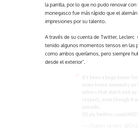
la parrilla, por lo que no pudo renovar co
monegasco fue más rápido que el alemán
impresiones por su talento.
A través de su cuenta de Twitter, Lecler
tenido algunos momentos tensos en las p
como ambos queríamos, pero siempre hubo
desde el exterior”.
It's been a huge honor f
some tense moments on t
others that didn't end a
respect, even though it w
outside.
1/2
pic.twitter.com/cN0
— Charles Leclerc (@Cha