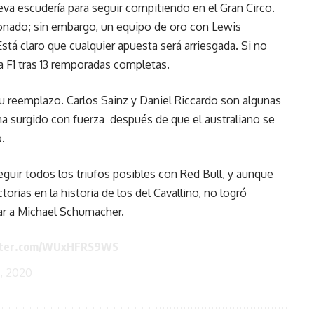
eva escudería para seguir compitiendo en el Gran Circo.
onado; sin embargo, un equipo de oro con Lewis
tá claro que cualquier apuesta será arriesgada. Si no
a F1 tras 13 remporadas completas.
 su reemplazo. Carlos Sainz y Daniel Riccardo son algunas
a surgido con fuerza después de que el australiano se
.
seguir todos los triufos posibles con Red Bull, y aunque
torias en la historia de los del Cavallino, no logró
lar a Michael Schumacher.
itter.com/WUxHFRS9WS
, 2020