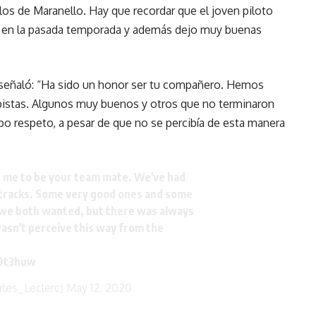
n los de Maranello. Hay que recordar que el joven piloto
 en la pasada temporada y además dejo muy buenas
c señaló: “Ha sido un honor ser tu compañero. Hemos
istas. Algunos muy buenos y otros que no terminaron
 respeto, a pesar de que no se percibía de esta manera
or me to be your team mate. We've had
racks. Some very good ones and some
s we both wanted, but there was always
asn't perceive this way from the
E9t3huw
rles_Leclerc)
May 12, 2020