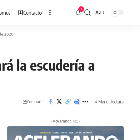
1
Somos
Contacto
Aa
Cambiar
tamaño
de
 de 2020
fuente
rá la escudería a
4 Min de lectura
Compartir
- Acelerando 105 -