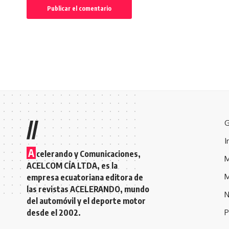
//
G
I
A
celerando y Comunicaciones,
M
ACELCOM CÍA LTDA, es la
M
empresa ecuatoriana editora de
las revistas ACELERANDO, mundo
N
del automóvil y el deporte motor
desde el 2002.
P