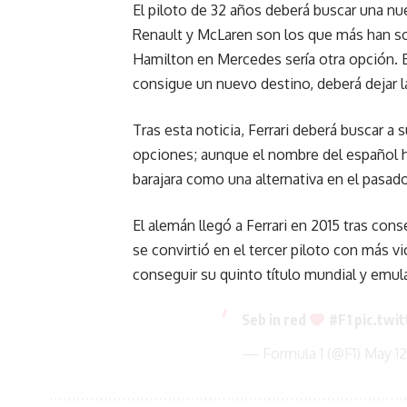
El piloto de 32 años deberá buscar una nu
Renault y McLaren son los que más han s
Hamilton en Mercedes sería otra opción. Es
consigue un nuevo destino, deberá dejar l
Tras esta noticia, Ferrari deberá buscar a
opciones; aunque el nombre del español h
barajara como una alternativa en el pasado
El alemán llegó a Ferrari en 2015 tras con
se convirtió en el tercer piloto con más vic
conseguir su quinto título mundial y emu
Seb in red
#F1
pic.tw
— Formula 1 (@F1)
May 12