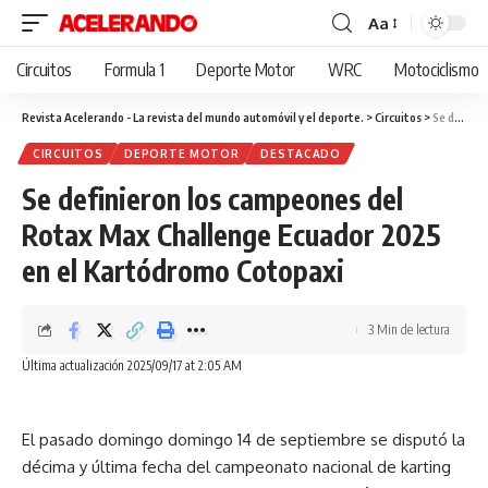
Aa
Cambiar
tamaño
Circuitos
Formula 1
Deporte Motor
WRC
Motociclismo
de
fuente
Revista Acelerando - La revista del mundo automóvil y el deporte.
>
Circuitos
>
Se definieron los campeones del Rotax Max Challenge Ecuador 2025 en el Kartódromo Cotopaxi
CIRCUITOS
DEPORTE MOTOR
DESTACADO
Se definieron los campeones del
Rotax Max Challenge Ecuador 2025
en el Kartódromo Cotopaxi
3 Min de lectura
Última actualización 2025/09/17 at 2:05 AM
El pasado domingo domingo 14 de septiembre se disputó la
décima y última fecha del campeonato nacional de karting