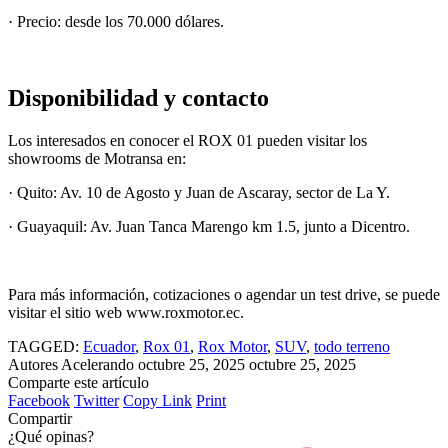
· Precio: desde los 70.000 dólares.
Disponibilidad y contacto
Los interesados en conocer el ROX 01 pueden visitar los
showrooms de Motransa en:
· Quito: Av. 10 de Agosto y Juan de Ascaray, sector de La Y.
· Guayaquil: Av. Juan Tanca Marengo km 1.5, junto a Dicentro.
Para más información, cotizaciones o agendar un test drive, se puede
visitar el sitio web www.roxmotor.ec.
TAGGED:
Ecuador
,
Rox 01
,
Rox Motor
,
SUV
,
todo terreno
Autores Acelerando
octubre 25, 2025
octubre 25, 2025
Comparte este artículo
Facebook
Twitter
Copy Link
Print
Compartir
¿Qué opinas?