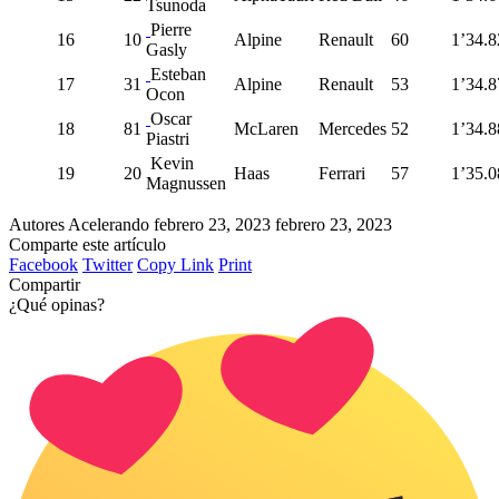
Tsunoda
Pierre
16
10
Alpine
Renault
60
1’34.8
Gasly
Esteban
17
31
Alpine
Renault
53
1’34.8
Ocon
Oscar
18
81
McLaren
Mercedes
52
1’34.8
Piastri
Kevin
19
20
Haas
Ferrari
57
1’35.0
Magnussen
Autores Acelerando
febrero 23, 2023
febrero 23, 2023
Comparte este artículo
Facebook
Twitter
Copy Link
Print
Compartir
¿Qué opinas?