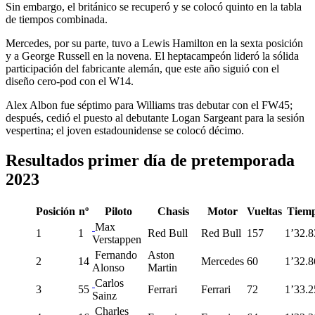
Sin embargo, el británico se recuperó y se colocó quinto en la tabla
de tiempos combinada.
Mercedes, por su parte, tuvo a Lewis Hamilton en la sexta posición
y a George Russell en la novena. El heptacampeón lideró la sólida
participación del fabricante alemán, que este año siguió con el
diseño cero-pod con el W14.
Alex Albon fue séptimo para Williams tras debutar con el FW45;
después, cedió el puesto al debutante Logan Sargeant para la sesión
vespertina; el joven estadounidense se colocó décimo.
Resultados primer día de pretemporada
2023
Posición
nº
Piloto
Chasis
Motor
Vueltas
Tiem
Max
1
1
Red Bull
Red Bull
157
1’32.8
Verstappen
Fernando
Aston
2
14
Mercedes
60
1’32.8
Alonso
Martin
Carlos
3
55
Ferrari
Ferrari
72
1’33.2
Sainz
Charles