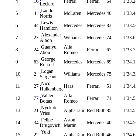
4
16
Ferrari
Ferrari
64
1’33.2
Leclerc
Lando
5
4
McLaren
Mercedes
40
1’33.4
Norris
Lewis
6
44
Mercedes
Mercedes
83
1’33.5
Hamilton
Alexander
7
23
Williams
Mercedes
74
1’33.6
Albon
Guanyu
Alfa
8
24
Ferrari
67
1’33.7
Zhou
Romeo
George
9
63
Mercedes
Mercedes
69
1’34.1
Russell
Logan
10
2
Williams
Mercedes
75
1’34.3
Sargeant
Nico
11
27
Haas
Ferrari
51
1’34.4
Hulkenberg
Valtteri
Alfa
12
77
Ferrari
71
1’34.5
Bottas
Romeo
Nyck de
13
21
AlphaTauri
Red Bull
85
1’34.5
Vries
Felipe
Aston
14
34
Mercedes
40
1’34.5
Drugovich
Martin
Yuki
15
22
AlphaTauri
Red Bull
46
1’34.6