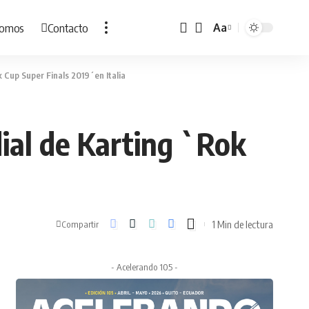
Somos
Contacto
Aa
Cambiar
tamaño
de
 Cup Super Finals 2019´en Italia
fuente
ial de Karting `Rok
1 Min de lectura
Compartir
- Acelerando 105 -