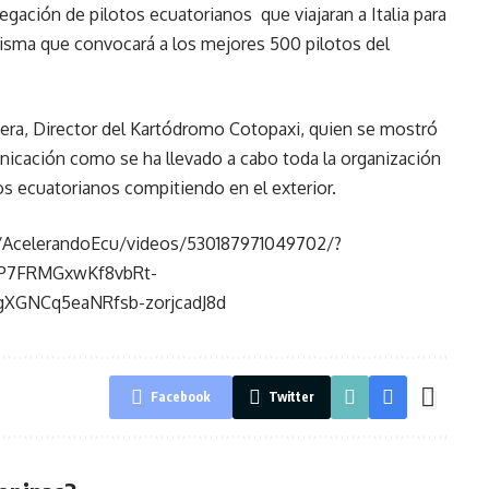
legación de pilotos ecuatorianos que viajaran a Italia para
 misma que convocará a los mejores 500 pilotos del
ivera, Director del Kartódromo Cotopaxi, quien se mostró
icación como se ha llevado a cabo toda la organización
tos ecuatorianos compitiendo en el exterior.
/AcelerandoEcu/videos/530187971049702/?
UP7FRMGxwKf8vbRt-
GNCq5eaNRfsb-zorjcadJ8d
Facebook
Twitter