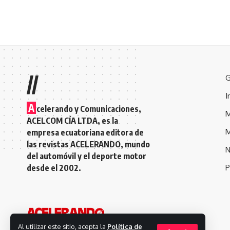
//
G
I
A
celerando y Comunicaciones,
M
ACELCOM CÍA LTDA, es la
M
empresa ecuatoriana editora de
las revistas ACELERANDO, mundo
N
del automóvil y el deporte motor
desde el 2002.
P
Al utilizar este sitio, acepta la
Política de