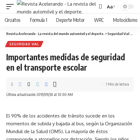
Aa
Cambiar
tamaño
Circuitos
Formula 1
Deporte Motor
WRC
Motociclismo
de
fuente
Revista Acelerando - La revista del mundo automóvil y el deporte.
>
Seguridad Vial
>
Impo
SEGURIDAD VIAL
Importantes medidas de seguridad
en el transporte escolar
7 Min de lectura
Última actualización 2019/09/30 at 10:00 AM
El 90% de los accidentes de tránsito sucede en los
momentos de subida y bajada al bus, según la Organización
Mundial de la Salud (OMS). La mayoría de éstos
corresponde a atropellos por distracción. Siendo los niños