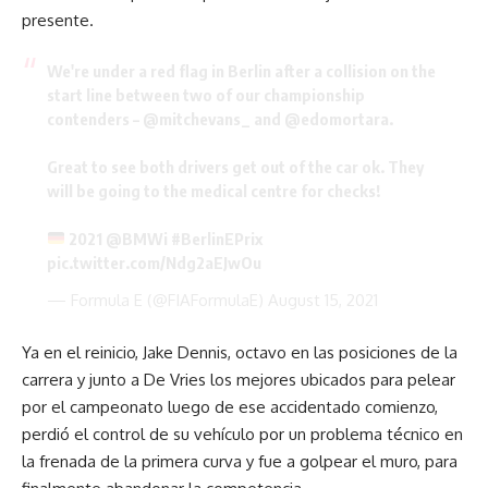
presente.
We're under a red flag in Berlin after a collision on the
start line between two of our championship
contenders –
@mitchevans_
and
@edomortara
.
Great to see both drivers get out of the car ok. They
will be going to the medical centre for checks!
2021
@BMWi
#BerlinEPrix
pic.twitter.com/Ndg2aEJwOu
— Formula E (@FIAFormulaE)
August 15, 2021
Ya en el reinicio, Jake Dennis, octavo en las posiciones de la
carrera y junto a De Vries los mejores ubicados para pelear
por el campeonato luego de ese accidentado comienzo,
perdió el control de su vehículo por un problema técnico en
la frenada de la primera curva y fue a golpear el muro, para