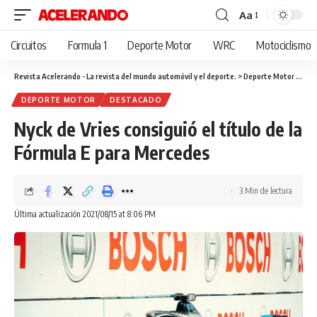
Aa
Cambiar
tamaño
Circuitos
Formula 1
Deporte Motor
WRC
Motociclismo
de
fuente
Revista Acelerando - La revista del mundo automóvil y el deporte.
>
Deporte Motor
>
Nyck
DEPORTE MOTOR
DESTACADO
Nyck de Vries consiguió el título de la
Fórmula E para Mercedes
3 Min de lectura
Última actualización 2021/08/15 at 8:06 PM