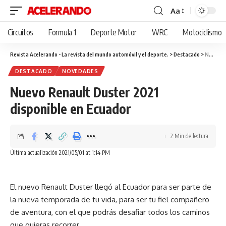
Aa
Cambiar
tamaño
Circuitos
Formula 1
Deporte Motor
WRC
Motociclismo
de
fuente
Revista Acelerando - La revista del mundo automóvil y el deporte.
>
Destacado
>
Nuevo Renault Duster 2021 disponible en Ecuador
DESTACADO
NOVEDADES
Nuevo Renault Duster 2021
disponible en Ecuador
2 Min de lectura
Última actualización 2021/05/01 at 1:14 PM
El nuevo Renault Duster llegó al Ecuador para ser parte de
la nueva temporada de tu vida, para ser tu fiel compañero
de aventura, con el que podrás desafiar todos los caminos
que quieras recorrer.