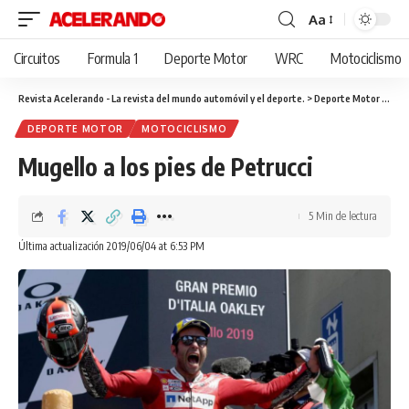
Aa
Cambiar
tamaño
Circuitos
Formula 1
Deporte Motor
WRC
Motociclismo
de
fuente
Revista Acelerando - La revista del mundo automóvil y el deporte.
>
Deporte Motor
>
Muge
DEPORTE MOTOR
MOTOCICLISMO
Mugello a los pies de Petrucci
5 Min de lectura
Última actualización 2019/06/04 at 6:53 PM