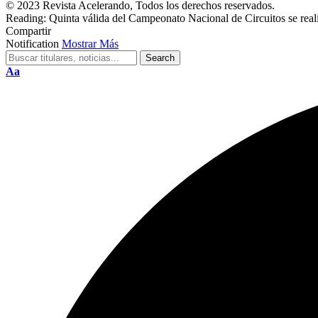
© 2023 Revista Acelerando, Todos los derechos reservados.
Reading:
Quinta válida del Campeonato Nacional de Circuitos se rea
Compartir
Notification
Mostrar Más
Cambiar
Aa
tamaño
de
fuente