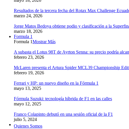
mayo 18, 2026
Resultados de la tercera fecha del Rotax Max Challenge Ecuad
marzo 24, 2026
Jorge Matos Bedoya obtiene podio y clasificación a la Superfi
marzo 18, 2026
Formula 1
Formula 1
Mostrar Más
A subasta el Lotus 98T de Ayrton Senna: su precio podría alcan
febrero 23, 2026
McLaren presenta el Artura Spider MCL39 Championship Edition
febrero 19, 2026
Ferrari y HP: un nuevo diseño en la Fórmula 1
mayo 13, 2025
Fórmula Suzuki: tecnología híbrida de F1 en las calles
mayo 12, 2025
Franco Colapinto debutó en una sesión oficial de la F1
julio 5, 2024
Quienes Somos