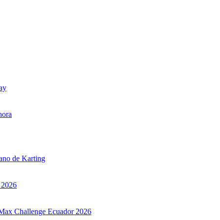
uay
hora
iano de Karting
r 2026
ax Max Challenge Ecuador 2026