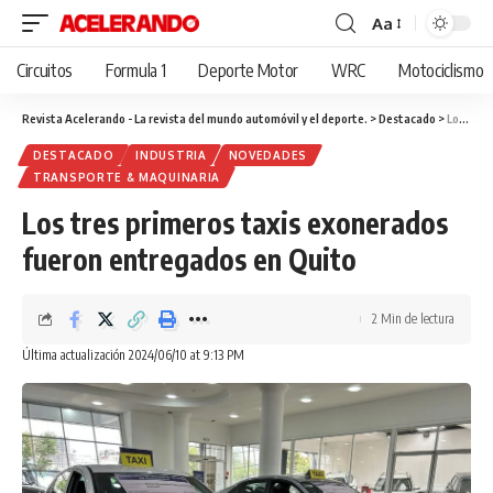
Aa
Cambiar
tamaño
Circuitos
Formula 1
Deporte Motor
WRC
Motociclismo
de
fuente
Revista Acelerando - La revista del mundo automóvil y el deporte.
>
Destacado
>
Los tres primeros taxis exonerados fueron entregados en Quito
DESTACADO
INDUSTRIA
NOVEDADES
TRANSPORTE & MAQUINARIA
Los tres primeros taxis exonerados
fueron entregados en Quito
2 Min de lectura
Última actualización 2024/06/10 at 9:13 PM