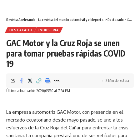
Otra de las preocupaciones de la marca es que la población
no tiene consciencia de los riesgos que existen al
Revista Acelerando - La revista del mundo automóvil y el deporte.
>
Destacado
>
GAC Motor y la Cruz Roja se unen para tomar pruebas rápidas COVID 19
sobrepasar los límites de velocidad establecidos.
Obviamente, el exceso de velocidad no es lo único que
DESTACADO
INDUSTRIA
influye. Volvo asegura que está trabajando para que los
GAC Motor y la Cruz Roja se unen
próximos vehículos, puedan poner fin a otros riesgos como
para tomar pruebas rápidas COVID
el consumo de drogas y alcohol al conducir.
19
Además del límite de velocidad de 180 km/h, la marca
añadió el sistema Care Key, o llave de cuidado. Con este
2 Min de lectura
dispositivo, los conductores pueden añadir otras
limitaciones en la velocidad máxima del auto y así
Última actualización 2020/05/20 at 7:34 PM
establecer parámetros cuando manejan otros miembros de
la familia o conductores inexpertos.
La empresa automotriz GAC Motor, con presencia en el
mercado ecuatoriano desde mayo pasado, se une a los
esfuerzos de la Cruz Roja del Cañar para enfrentar la crisis
Facebook
sanitaria. La compañía prestará uno de sus vehículos para