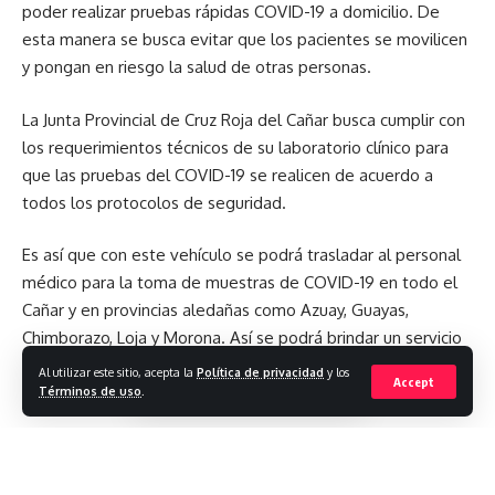
poder realizar pruebas rápidas COVID-19 a domicilio. De
esta manera se busca evitar que los pacientes se movilicen
¿Qué opinas?
y pongan en riesgo la salud de otras personas.
La Junta Provincial de Cruz Roja del Cañar busca cumplir con
Love
Sad
Happy
Sleepy
los requerimientos técnicos de su laboratorio clínico para
0
0
0
0
que las pruebas del COVID-19 se realicen de acuerdo a
todos los protocolos de seguridad.
Es así que con este vehículo se podrá trasladar al personal
Dejar un comentario
médico para la toma de muestras de COVID-19 en todo el
Cañar y en provincias aledañas como Azuay, Guayas,
Chimborazo, Loja y Morona. Así se podrá brindar un servicio
eficiente y seguro a todos los pacientes que así lo
Al utilizar este sitio, acepta la
Política de privacidad
y los
Accept
requieran.
Términos de uso
.
“GAC Motor junto a su concesionario Autofactor ha seguido
muy de cerca el desarrollo e interés de la Cruz Roja del