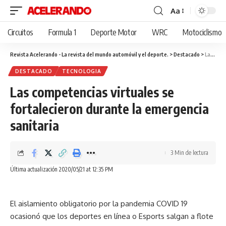
Aa
Cambiar
tamaño
Circuitos
Formula 1
Deporte Motor
WRC
Motociclismo
de
fuente
Revista Acelerando - La revista del mundo automóvil y el deporte.
>
Destacado
>
Las competencias virtuales se fortalecieron durante la emergencia sanitaria
DESTACADO
TECNOLOGIA
Las competencias virtuales se
fortalecieron durante la emergencia
sanitaria
3 Min de lectura
Última actualización 2020/05/21 at 12:35 PM
El aislamiento obligatorio por la pandemia COVID 19
ocasionó que los deportes en línea o Esports salgan a flote