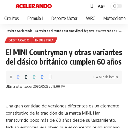
Aa
Cambiar
tamaño
Circuitos
Formula 1
Deporte Motor
WRC
Motociclismo
de
fuente
Revista Acelerando - La revista del mundo automóvil y el deporte.
>
Destacado
>
El MINI Countryman y otras variantes del clásico británico cumplen 60 años
DESTACADO
INDUSTRIA
El MINI Countryman y otras variantes
del clásico británico cumplen 60 años
4 Min de lectura
Última actualización 2020/05/22 at 12:00 PM
Una gran cantidad de versiones diferentes es un elemento
constitutivo de la tradición de la marca MINI. Han
transcurrido poco más de 60 años desde su lanzamiento.
Incluso entonces, era obvio que el concepto revolucionario