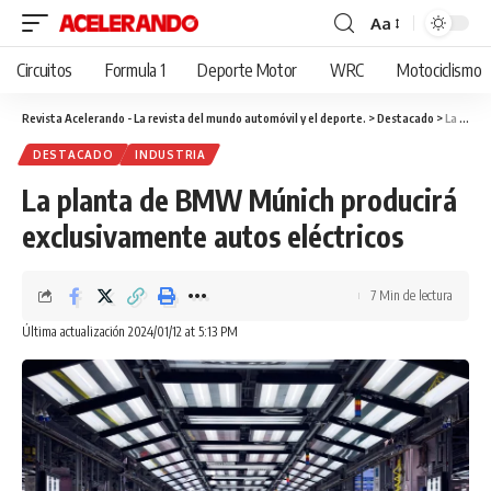
Aa
Cambiar
tamaño
Circuitos
Formula 1
Deporte Motor
WRC
Motociclismo
de
fuente
Revista Acelerando - La revista del mundo automóvil y el deporte.
>
Destacado
>
La planta de BMW Múnich producirá exclusivamente autos eléctricos
DESTACADO
INDUSTRIA
La planta de BMW Múnich producirá
exclusivamente autos eléctricos
7 Min de lectura
Última actualización 2024/01/12 at 5:13 PM